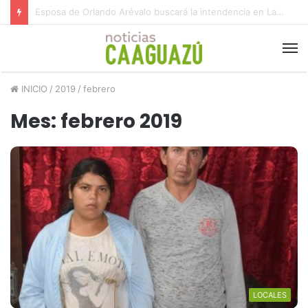
¡Es HOY! La final del Nacional B
INICIO
/
2019
/
febrero
Mes: febrero 2019
LOCALES