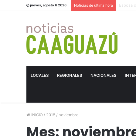
¡Es HOY! 
jueves, agosto 6 2026
Noticias de última hora
LOCALES
REGIONALES
NACIONALES
INTE
INICIO
/
2018
/
noviembre
Mes: noviembre