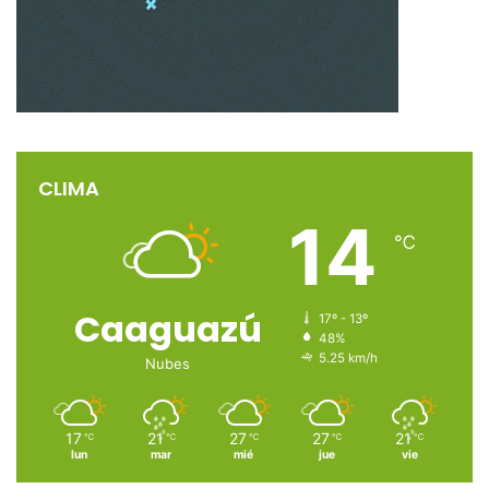
CLIMA
14
℃
Caaguazú
17º - 13º
48%
5.25 km/h
Nubes
17
21
27
27
21
℃
℃
℃
℃
℃
lun
mar
mié
jue
vie