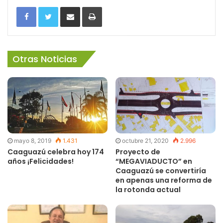
Facebook
Twitter
Share via Email
Imprimir
Otras Noticias
mayo 8, 2019
1.431
octubre 21, 2020
2.996
Caaguazú celebra hoy 174
Proyecto de
años ¡Felicidades!
“MEGAVIADUCTO” en
Caaguazú se convertiría
en apenas una reforma de
la rotonda actual