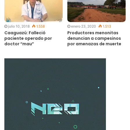
julio 10, 2018
1.558
enero 23, 2020
1.513
Caaguazú: Falleció
Productores menonitas
paciente operado por
denuncian a campesinos
doctor “mau”
por amenazas de muerte