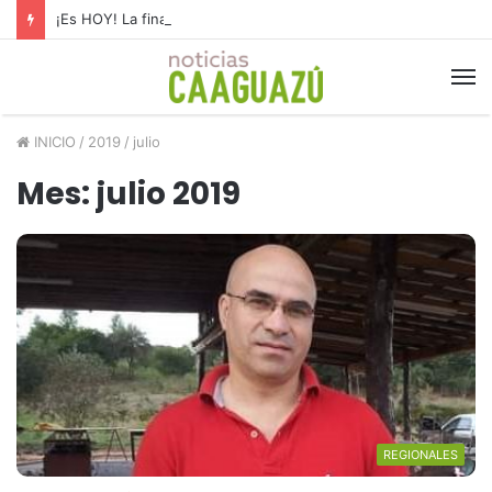
¡Es HOY! La final del Nacional B
INICIO
/
2019
/
julio
Mes: julio 2019
REGIONALES