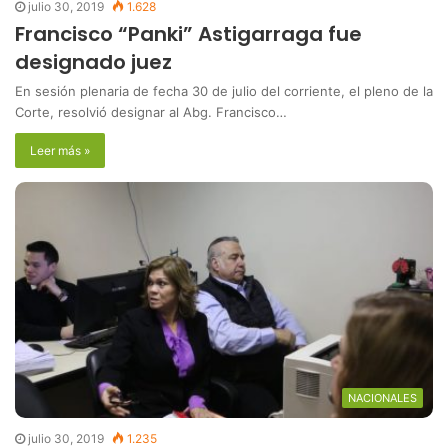
julio 30, 2019
1.628
Francisco “Panki” Astigarraga fue
designado juez
En sesión plenaria de fecha 30 de julio del corriente, el pleno de la
Corte, resolvió designar al Abg. Francisco…
Leer más »
NACIONALES
julio 30, 2019
1.235