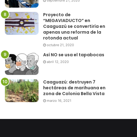
septiembre 21, 2020
Proyecto de
“MEGAVIADUCTO” en
Caaguazú se convertiría en
apenas una reforma de la
rotonda actual
octubre 21, 2020
Así NO se usa el tapabocas
abril 12, 2020
Caaguazú: destruyen 7
hectáreas de marihuana en
zona de Colonia Bella Vista
marzo 16, 2021