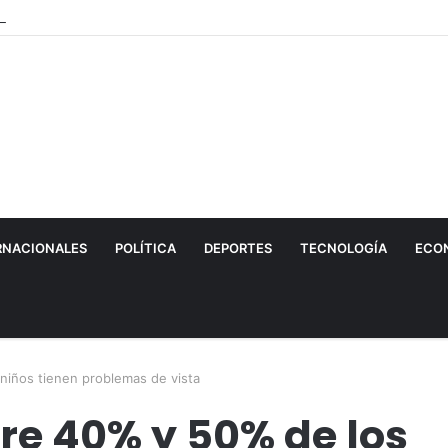
 La final del Nacional B
RNACIONALES
POLÍTICA
DEPORTES
TECNOLOGÍA
ECO
niños tienen problemas de vista
re 40% y 50% de los