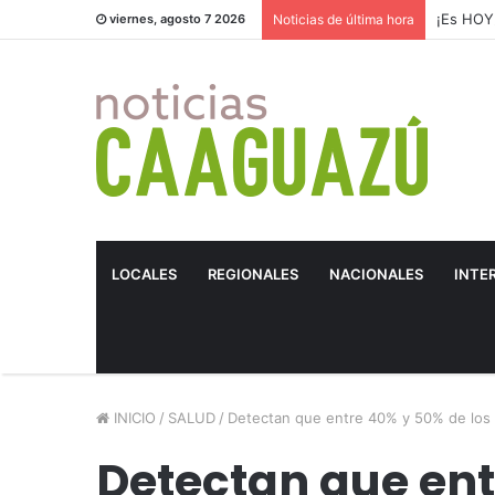
¡Es HOY!
viernes, agosto 7 2026
Noticias de última hora
LOCALES
REGIONALES
NACIONALES
INTE
INICIO
/
SALUD
/
Detectan que entre 40% y 50% de los 
Detectan que ent