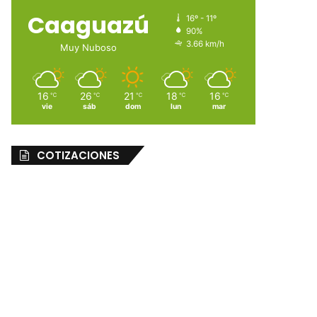
Caaguazú
16º - 11º
90%
3.66 km/h
Muy Nuboso
16
26
21
18
16
℃
℃
℃
℃
℃
vie
sáb
dom
lun
mar
COTIZACIONES