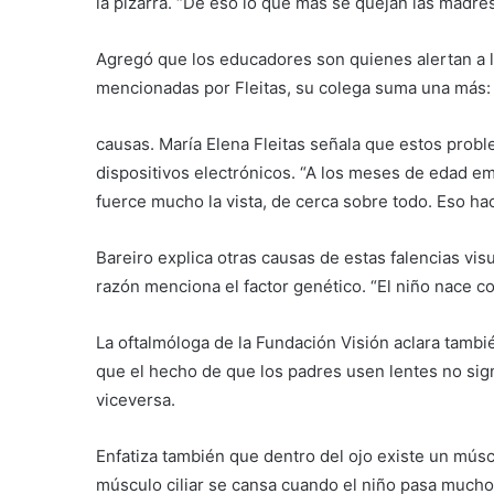
la pizarra. “De eso lo que más se quejan las madres
Agregó que los educadores son quienes alertan a l
mencionadas por Fleitas, su colega suma una más: 
causas. María Elena Fleitas señala que estos probl
dispositivos electrónicos. “A los meses de edad em
fuerce mucho la vista, de cerca sobre todo. Eso ha
Bareiro explica otras causas de estas falencias vi
razón menciona el factor genético. “El niño nace co
La oftalmóloga de la Fundación Visión aclara tambi
que el hecho de que los padres usen lentes no signi
viceversa.
Enfatiza también que dentro del ojo existe un múscu
músculo ciliar se cansa cuando el niño pasa mucho