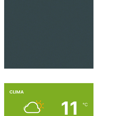
CLIMA
11
℃