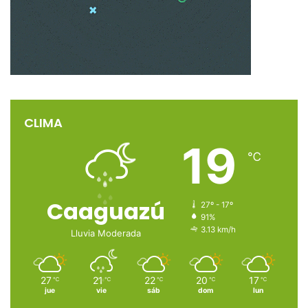
CLIMA
19
℃
Caaguazú
27º - 17º
91%
3.13 km/h
Lluvia Moderada
27
21
22
20
17
℃
℃
℃
℃
℃
jue
vie
sáb
dom
lun