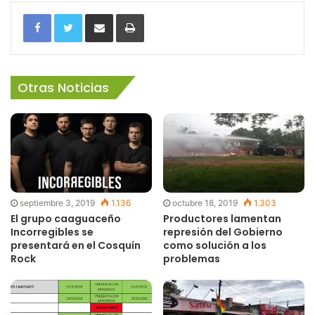
Facebook
Twitter
Share via Email
Imprimir
Otras Noticias
septiembre 3, 2019
1.136
octubre 18, 2019
1.303
El grupo caaguaceño
Productores lamentan
Incorregibles se
represión del Gobierno
presentará en el Cosquín
como solución a los
Rock
problemas