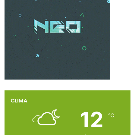
CLIMA
12
℃