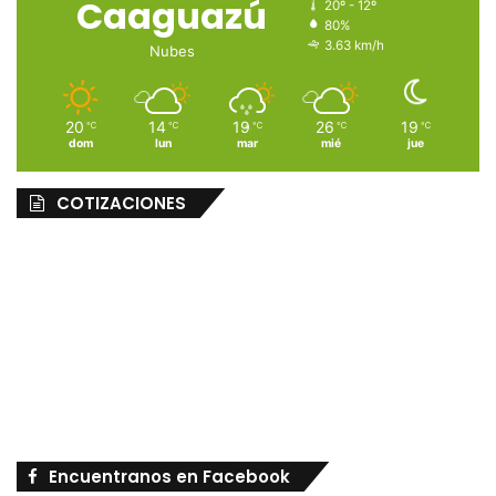
Caaguazú
20º - 12º
80%
3.63 km/h
Nubes
20
14
19
26
19
℃
℃
℃
℃
℃
dom
lun
mar
mié
jue
COTIZACIONES
Encuentranos en Facebook